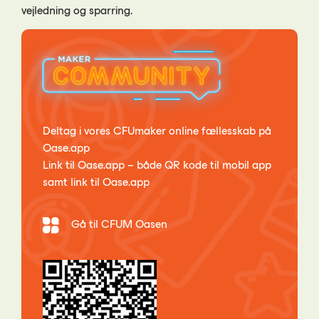
vejledning og sparring.
Deltag i vores CFUmaker online fællesskab på
Oase.app
Link til Oase.app – både QR kode til mobil app
samt link til Oase.app
Gå til CFUM Oasen