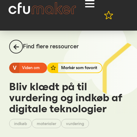
Find flere ressourcer
V
Viden om
Markér som favorit
Bliv klædt på til
vurdering og indkøb af
digitale teknologier
indkøb
materialer
vurdering