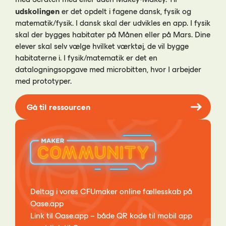
udskolingen
er det opdelt i fagene dansk, fysik og
matematik/fysik. I dansk skal der udvikles en app. I fysik
skal der bygges habitater på Månen eller på Mars. Dine
elever skal selv vælge hvilket værktøj, de vil bygge
habitaterne i. I fysik/matematik er det en
datalogningsopgave med microbitten, hvor I arbejder
med prototyper.
Gå til ressourcen
Deltag i vores CFUmaker online fællesskab på
Oase.app
Link til Oase.app – både QR kode til mobil app