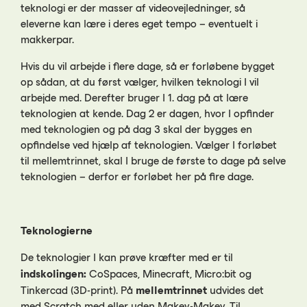
teknologi er der masser af videovejledninger, så
eleverne kan lære i deres eget tempo – eventuelt i
makkerpar.
Hvis du vil arbejde i flere dage, så er forløbene bygget
op sådan, at du først vælger, hvilken teknologi I vil
arbejde med. Derefter bruger I 1. dag på at lære
teknologien at kende. Dag 2 er dagen, hvor I opfinder
med teknologien og på dag 3 skal der bygges en
opfindelse ved hjælp af teknologien. Vælger I forløbet
til mellemtrinnet, skal I bruge de første to dage på selve
teknologien – derfor er forløbet her på fire dage.
Teknologierne
De teknologier I kan prøve kræfter med er til
indskolingen:
CoSpaces, Minecraft, Micro:bit og
mellemtrinnet
Tinkercad (3D-print). På
udvides det
med Scratch med eller uden Makey-Makey. Til