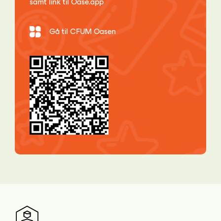
samt link til Oase.app
Gå til CFUM Oasen