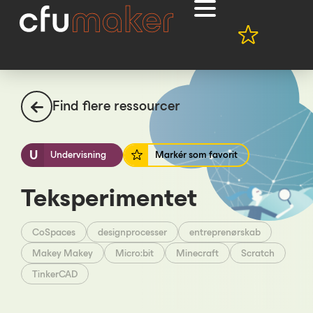
Find flere ressourcer
U
Undervisning
Markér som favorit
Teksperimentet
CoSpaces
designprocesser
entreprenørskab
Makey Makey
Micro:bit
Minecraft
Scratch
TinkerCAD